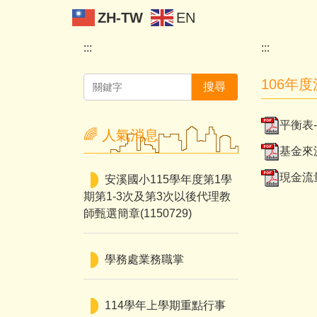
跳
ZH-TW
EN
到
主
:::
:::
要
內
106年
搜尋
容
區
平衡表-1
🌈 人氣消息
基金來源
現金流量
安溪國小115學年度第1學
期第1-3次及第3次以後代理教
師甄選簡章(1150729)
學務處業務職掌
114學年上學期重點行事